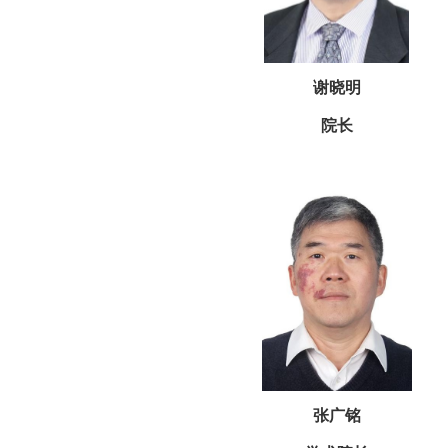
谢晓明
院长
张广铭