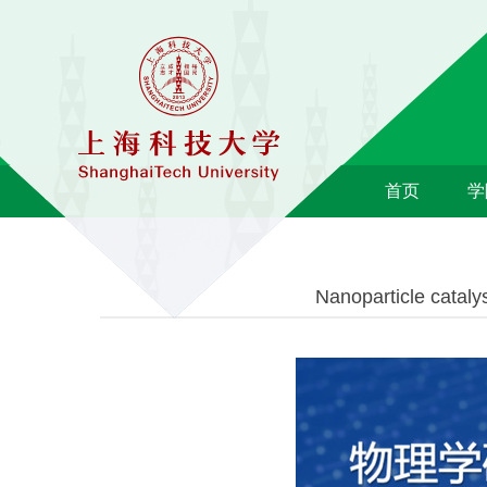
首页
学
Nanoparticle cataly