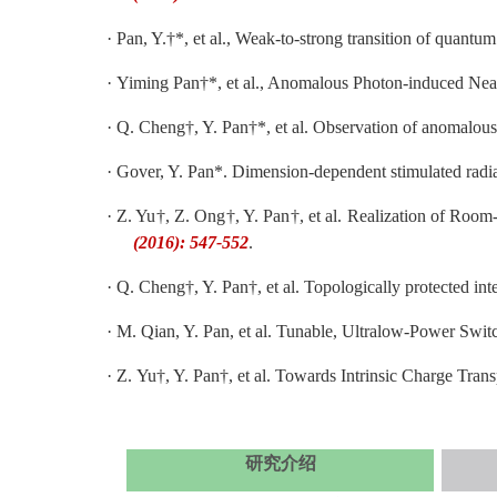
·
Pan, Y.†*, et al., Weak-to-strong transition of quant
·
Yiming Pan†*, et al., Anomalous Photon-induced Near
·
Q. Cheng†, Y. Pan†*, et al. Observation of anomalous
·
Gover, Y. Pan*. Dimension-dependent stimulated radia
·
Z. Yu†, Z. Ong†, Y. Pan†, et al. Realization of Roo
(2016): 547-552
.
·
Q. Cheng†, Y. Pan†, et al. Topologically protected i
·
M. Qian, Y. Pan, et al. Tunable, Ultralow-Power Swi
·
Z. Yu†, Y. Pan†, et al. Towards Intrinsic Charge Tra
研究介绍