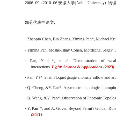
2006. 09 - 2010. 06 安徽大学(Anhui Univers
部分代表性论文
:
·
Zhaopin Chen, Bin Zhang, Yiming Pan*, Michael Krueg
·
Yiming Pan, Moshe-Ishay Cohen, Mordechai Segev, Supe
·
Pan, Y.†*, et al. Demonstration of weak mea
interactions.
Light: Science & Applications (2023)
·
Pan, Y†*, et al. Floquet gauge anomaly inflow and arbi
·
Q. Cheng, &Y. Pan*. Asymmetric topological pumping
·
B. Wang, &Y. Pan*
.
Observation of Photonic Topologi
·
Y. Pan†*, and A. Gover. Beyond Fermi's Golden Rule
(2021)