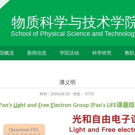
院概况
新闻信息
学院活动
科学研究
教职
潘义明
时间：2024-04-23
浏览：
5770
Pan’s
Li
ght and
F
ree
E
lectron Group (Pan's LiFE课题组