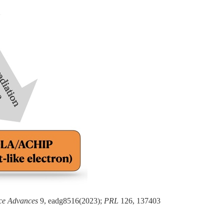
ce Advances
9, eadg8516
(2023);
PRL
126, 137403