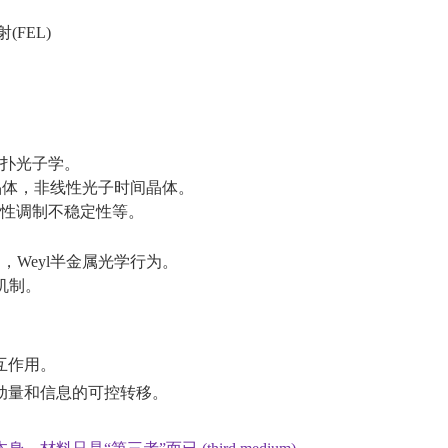
射
(FEL)
扑光子学。
晶体，非线性光子时间晶体。
性调制不稳定性等。
，Weyl半金属光学行为。
y机制。
互作用。
动量和信息的可控转移。
。