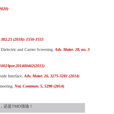
2020)
A 382.23 (2018): 1550-1555
Dielectric and Carrier Screening.
Adv. Mater. 28, no. 3
1002/lpor.201400462(2015)
xide Interface.
Adv. Mater. 26, 3275-3281 (2014)
ineering.
Nat. Commun.
5, 5290 (2014)
，还是TMD强场！