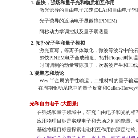
1.
超快，强场和量子光和物质相互作用
激光诱导的自由电子加速
(DLA)
和自由电子辐
光子诱导的近场电子显微镜
(PINEM)
阿秒动力学调控以及量子弱测量
2.
拓扑光子学和量子模拟
激光直写，等离子体激化，微波等波导中的拓
超快
PINEM
电子合成维度。拓扑
Floquet
时间
时间调制的动量带隙孤子，次谐波产生和非线
3.
凝聚态和场论
Weyl半金属的手性输运，二维材料的量子输运
在周期驱动系统中的量子反常和Callan-Harve
光和自由电子
(大图景)
在强场和量子领域中，研究自由电子和光的相
应用物理目标是实现电子和光场之间的能量、
基础物理目标是探索电磁相互作用的深层结构