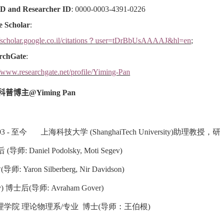
 and Researcher ID
: 0000-0003-4391-0226
e Scholar
:
//scholar.google.co.il/citations？user=tDrBbUsAAAAJ&hl=
en
;
rchGate
:
//www.researchgate.net/profile/Yiming-Pan
-科普博主
@Yiming Pan
.03 - 至今 上海科技大学 (ShanghaiTech University)
助理教授，
导师: Daniel Podolsky, Moti Segev)
 Yaron Silberberg, Nir Davidson)
sity) 博士后(导师
:
Avraham Gover)
sity) 物理学院 理论物理系/专业 博士
(
导师：王伯根
)