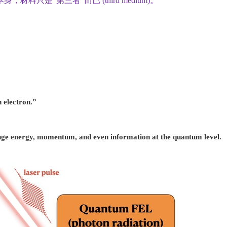
本身，
材料只是
“第三者”而已 (third medium)。
。
th electron.”
ange energy, momentum, and even information at the quantum level.