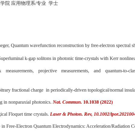
ity) 物理学院 应用物理系/专业 学士
er, Quantum wavefunction reconstruction by free-electron spectral sh
rluminal k-gap solitons in photonic time-crystals with Kerr nonlinea
surements, projective measurements, and quantum-to-classica
trary fractional charge in periodically-driven topological/normal insula
 in nonparaxial photonics.
Nat. Commun.
10.1038 (2022)
cal Floquet time crystals.
Laser & Photon. Rev, 10.1002/lpor.202100
 in Free-Electron Quantum Electrodynamics: Acceleration/Radiation 