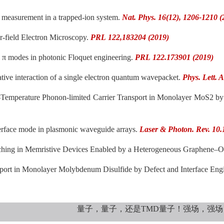
um measurement in a trapped-ion system.
Nat. Phys. 16(12), 1206-1210 (
-field Electron Microscopy.
PRL 122,183204 (2019)
 π modes in photonic Floquet engineering.
PRL 122.173901 (2019)
tive interaction of a single electron quantum wavepacket.
Phys. Lett. 
m-Temperature Phonon-limited Carrier Transport in Monolayer MoS2 by 
nterface mode in plasmonic waveguide arrays.
Laser & Photon. Rev. 10.
tching in Memristive Devices Enabled by a Heterogeneous Graphene–O
nsport in Monolayer Molybdenum Disulfide by Defect and Interface Eng
量子，量子，还是
TMD量子！强场，强场