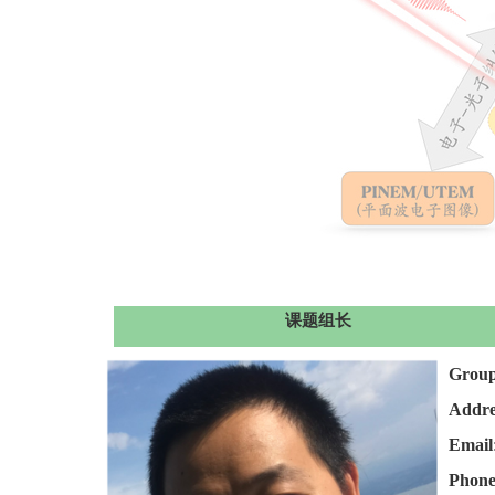
课题组长
Group
Addre
Email
Phon