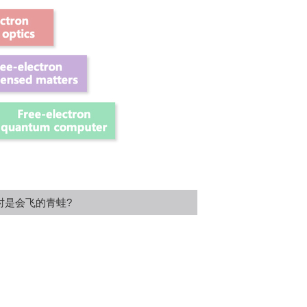
时是会飞的青蛙?