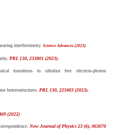
earing interferometry.
Science Advances (2023)
rity.
PRL 130, 233801 (2023).
l transitions in ultrafast free electron-photon
tor heterostructures.
PRL 130, 223403 (2023).
469 (2022)
Correspondence.
New Journal of Physics 23 (6), 063070