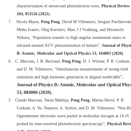
characterization of attosecond photoelectron wave,
Physical Review
104, 053526 (2021).
7.
Nicola Mayer,
Peng Peng
, David M Villeneuve, Serguei Patchkovski
Misha Ivanov, Oleg Kornilov, Marc J J Vrakking, and Hiromichi
Niikura, “Population transfer to high angular momentum states in
infrared-assisted XUV photoionization of helium”,
Journal of Physi
B: Atomic, Molecular and Optical Physics 53, 164003 (2020)
.
6.
C. Marceau, J. B. Bertrand,
Peng Peng
, H. J. Wörner, P. B. Corkum,
and D. M. Villeneuve, “Simultaneous measurements of strong-field
ecules”,
ionization and high harmonic generation in aligned mol
Journal of Physics B: Atomic, Molecular and Optical Phys
53, 084006 (2020)
.
5.
Claude Marceau, Varun Makhija,
Peng Peng
, Marius Hervé, P. B.
Corkum, A. Yu. Naumov, A. Stolow, and D. M. Villeneuve, “Non-B
Oppenheimer electronic wave packet in molecular nitrogen at 14 eV
probed by time-resolved photoelectron spectroscopy”,
Physical Rev