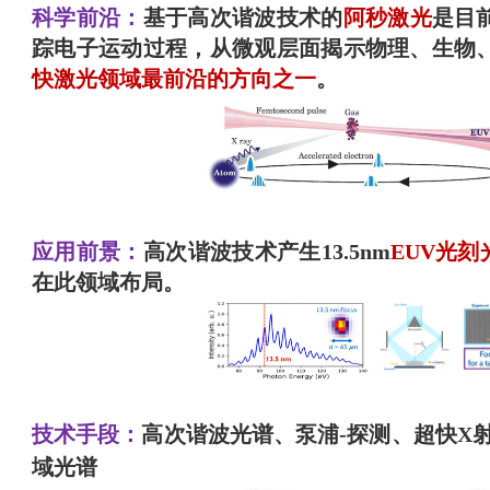
科学前沿：
基于高次谐波技术的
阿秒激光
是目
踪电子运动过程，从微观层面揭示物理、生物
快激光领域最前沿的方向之一
。
应用前景：
高次谐波技术产生
13.5nm
EUV
光刻
在此领域布局。
技术手段：
高次谐波光谱、泵浦-探测、超快X射
域光谱