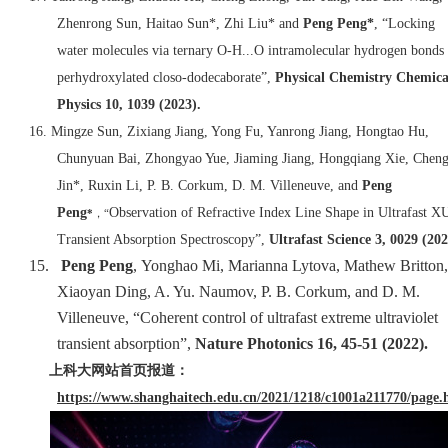
Zhenrong Sun, Haitao Sun*, Zhi Liu* and
Peng Peng*
, “Locking
water molecules via ternary O-H...O intramolecular hydrogen bonds 
perhydroxylated closo-dodecaborate”,
Physical Chemistry Chemica
Physics 10, 1039 (2023).
16.
Mingze Sun
, Zixiang Jiang
, Yong Fu
, Yanrong Jiang
, Hongtao Hu
,
Chunyuan Bai
, Zhongyao Yue
, Jiaming Jiang
, Hongqiang Xie
, Chen
Jin*
, Ruxin Li
, P. B. Corkum
, D. M. Villeneuve
, and
Peng
Pen
g
Observation of Refractive Index Line Shape in Ultrafast 
*
，“
Transient Absorption Spectroscopy”,
Ultrafast Science 3, 0029 (202
15.
Peng Peng
,
Yonghao Mi, Marianna Lytova, Mathew Britton,
Xiaoyan Ding, A. Yu.
Naumov, P. B. Corkum, and D. M.
Villeneuve, “Coherent control of ultrafast extreme ultraviolet
transient absorption”,
Nature Photonics 16, 45-51 (2022).
上科大网站首页报道：
https://www.shanghaitech.edu.cn/2021/1218/c1001a211770/page