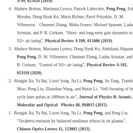
A 99, 023426 (2019)
.
4.
Mathew Britton, Marianna Lytova, Patrick Laferrière,
Peng Peng
, Fe
Morales, Dong Hyuk Ko, Maria Richter, Pavel Polynkin, D. M.
Villeneuve, Chunmei Zhang, Misha Ivanov, Michael Spanner, Lada
Arissian, and P. B. Corkum, “Short- and long-term gain dynamics in
N2+ air lasing”,
Physical Review A 100, 013406 (2019)
.
3.
Mathew Britton, Marianna Lytova, Dong Hyuk Ko, Abdulaziz Alqase
Peng Peng
, D. M. Villeneuve, Chunmei Zhang, Ladan Arissian, and
B. Corkum, “Control of N2+ air lasing”,
Physical Review A 102,
053110 (2020)
.
2.
Rongjie Xu, Ya Bai, Liwei Song, Na Li,
Peng Peng
, Jie Tang, Tiansh
Miao, Peng Liu, Zhanshan Wang, and Ruxin Li, “Self-focusing of f
cycle laser pulses at 1800nm in air”,
Journal of Physics B: Atomic,
Molecular and Optical Physics 48, 094015 (2015)
.
1.
Rongjie Xu, Ya Bai, Liwei Song, Na Li,
Peng Peng
, and Peng Liu,
“Terahertz emission by balanced nonlinear effects in air plasma”,
Chinese Optics Letters 11, 123002 (2013)
.