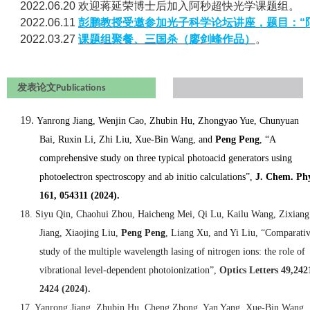
2022.06.20 欢迎蒋延荣博士后加入阿秒超快光学课题组。
2022.06.11
彭鹏教授受邀参加光子科学论坛讲座，题目：“
2022.03.27
课题组聚餐、三国杀（廖剑峰作品）
。
发表论文
Publications
19.
Yanrong Jiang,
Wenjin Cao,
Zhubin Hu,
Zhongyao Yue,
Chunyuan
Bai,
Ruxin Li,
Zhi Liu,
Xue-Bin Wang,
and
Peng Peng
, “
A
comprehensive study on three typical photoacid generators using
photoelectron spectroscopy and
ab initio
calculations
”,
J. Chem. Phy
161
, 054311 (2024).
18.
S
iyu Qin, Chaohui Zhou, Haicheng Mei, Qi Lu, Kailu Wang, Zixiang
Jiang, Xiaojing Liu,
Peng Peng
, Liang Xu, and Yi Liu
, “
Comparati
study of the multiple wavelength lasing of nitrogen ions: the role of
vibrational level-dependent photoionization”,
Optics Letters
49,
242
2424
(2024).
17. Yanrong Jiang, Zhubin Hu, Cheng Zhong, Yan Yang, Xue-Bin Wang,