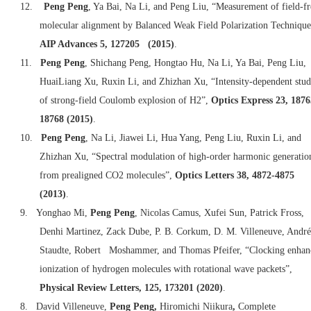
12.
Peng Peng
, Ya Bai, Na Li, and Peng Liu, “Measurement of field-fr
molecular alignment by Balanced Weak Field Polarization Technique
AIP Advances 5, 127205 (2015)
.
11.
Peng Peng
, Shichang Peng, Hongtao Hu, Na Li, Ya Bai, Peng Liu,
HuaiLiang Xu, Ruxin Li, and Zhizhan Xu, “Intensity-dependent stu
of strong-field Coulomb explosion of H2”,
Optics Express 23, 1876
18768 (2015)
.
10.
Peng Peng
, Na Li, Jiawei Li, Hua Yang, Peng Liu, Ruxin Li, and
Zhizhan Xu, “Spectral modulation of high-order harmonic generatio
from prealigned CO2 molecules”,
Optics Letters 38, 4872-4875
(2013)
.
9.
Yonghao Mi,
Peng Peng
, Nicolas Camus, Xufei Sun, Patrick Fross,
Denhi Martinez, Zack Dube, P. B. Corkum, D. M. Villeneuve, André
Staudte, Robert Moshammer, and Thomas Pfeifer, “Clocking enhan
ionization of hydrogen molecules with rotational wave packets”,
Physical Review Letters, 125, 173201 (2020)
.
8. David Villeneuve,
Peng Peng,
Hiromichi Niikura
,
Complete