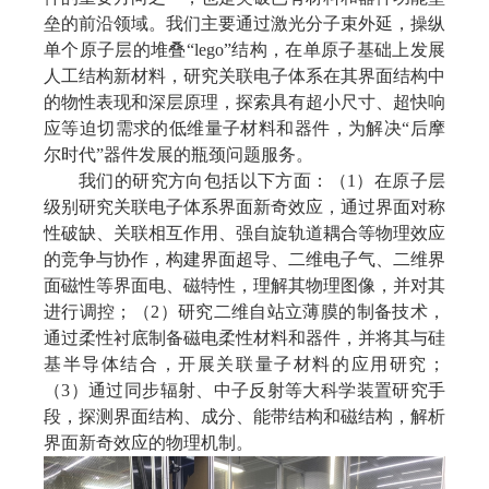
垒的前沿领域。我们主要通过激光分子束外延，操纵
单个原子层的堆叠“lego”结构，在单原子基础上发展
人工结构新材料，研究关联电子体系在其界面结构中
的物性表现和深层原理，探索具有超小尺寸、超快响
应等迫切需求的低维量子材料和器件，为解决“后摩
尔时代”器件发展的瓶颈问题服务。
我们的研究方向包括以下方面：（1）在原子层
级别研究关联电子体系界面新奇效应，通过界面对称
性破缺、关联相互作用、强自旋轨道耦合等物理效应
的竞争与协作，构建界面超导、二维电子气、二维界
面磁性等界面电、磁特性，理解其物理图像，并对其
进行调控；（2）研究二维自站立薄膜的制备技术，
通过柔性衬底制备磁电柔性材料和器件，并将其与硅
基半导体结合，开展关联量子材料的应用研究；
（3）通过同步辐射、中子反射等大科学装置研究手
段，探测界面结构、成分、能带结构和磁结构，解析
界面新奇效应的物理机制。