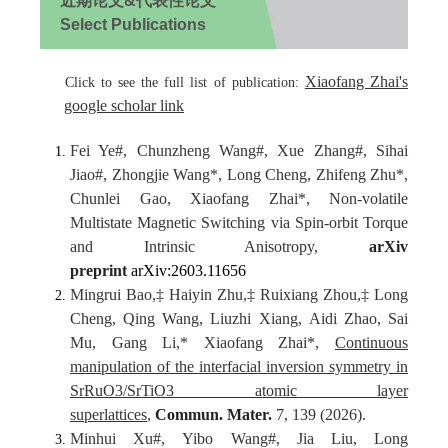
近期论文&代表性论文
Select Publications
Xiaofang Zhai's
Click to see the full list of publication:
google scholar link
Fei Ye
#
, Chunzheng Wang
#
, Xue Zhang
#
, Sihai
Jiao
#
, Zhongjie Wang*, Long Cheng, Zhifeng Zhu*,
Chunlei Gao, Xiaofang Zhai*, Non-volatile
Multistate Magnetic Switching via Spin-orbit Torque
and Intrinsic Anisotropy,
arXiv
preprint
arXiv:2603.11656
Mingrui Bao,‡ Haiyin Zhu,‡ Ruixiang Zhou,‡ Long
Cheng, Qing Wang, Liuzhi Xiang, Aidi Zhao, Sai
Mu, Gang Li,* Xiaofang Zhai*,
Continuous
manipulation of the interfacial inversion symmetry in
SrRuO3/SrTiO3 atomic layer
superlattices
,
Commun. Mater.
7, 139 (2026).
Minhui Xu#
,
Yibo Wang#
,
Jia Liu
,
Long