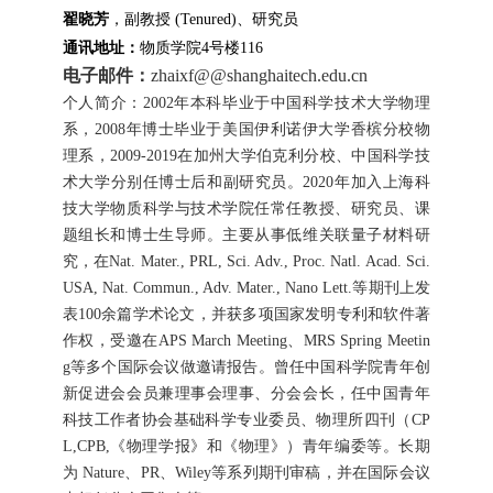
翟晓芳
，副教授 (Tenured)、研究员
通讯地址：
物质学院4号楼116
电子邮件：
zhaixf@@shanghaitech.edu.cn
个人简介：
2002
年本科毕业于中国科学技术大学物理
系，
2008
年博士毕业于美国伊利诺伊大学香槟分校
物
理系，
2009-2019
在加州大学伯克利分校
、中国科学技
术大学分别任博士后和副研究员。
2020
年加入上海科
技大学物质科学与技术学院任常任教授、研究员、课
题组长和博士生导师。主要从事低维关联量子材料研
究，在
Nat. Mater., PRL, Sci. Adv., Proc. Natl. Acad. Sci.
USA, Nat. Commun., Adv. Mater., Nano Lett.
等期刊上发
表100余篇学术论文，并获多项国家发明专利和软件著
作权，受邀在
APS March M
eeting、MRS Spring Meetin
g
等多个国际会议做邀请报告。
曾任
中国科学院青年创
新促进会会员兼理事会理事、分会会长，任中国青年
科技工作者协会基础科学专业委员、物理所四刊（
CP
L,CPB,
《物理学报》和《物理》）青年编委等。长期
为 Nature、PR、Wiley等系列期刊审稿，并在国际会议