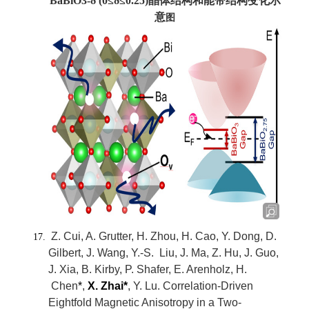
BaBiO3-δ (0≤δ≤0.25)晶体结构和能带结构变化示
意
图
Z. Cui, A. Grutter, H. Zhou, H. Cao, Y. Dong, D.
Gilbert, J. Wang, Y.-S. Liu, J. Ma, Z. Hu, J. Guo,
J. Xia, B. Kirby, P. Shafer, E. Arenholz, H.
Chen
*
,
X. Zhai*
, Y. Lu. Correlation-Driven
Eightfold Magnetic Anisotropy in a Two-