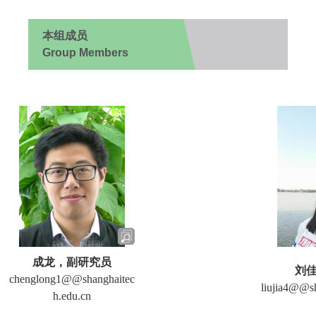
本组成员
Group Members
成龙，副研究员
刘佳
chenglong1@@shanghaitec
liujia4@@sh
h.edu.cn