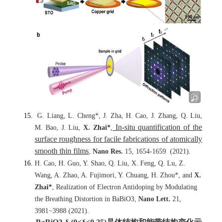
G. Liang, L. Cheng*, J. Zha, H. Cao, J. Zhang, Q. Liu,
In-situ quantification of the
M. Bao, J. Liu,
X. Zhai*
,
surface roughness for facile fabrications of atomically
smooth thin films
,
Nano Res.
15
, 1654-1659
(2021).
H. Cao, H. Guo, Y. Shao, Q. Liu, X. Feng, Q. Lu, Z.
Wang, A. Zhao, A. Fujimori, Y. Chuang, H. Zhou*, and
X.
Zhai*
, Realization of Electron Antidoping by Modulating
the Breathing Distortion in BaBiO3,
Nano Lett.
21,
3981−3988 (2021).