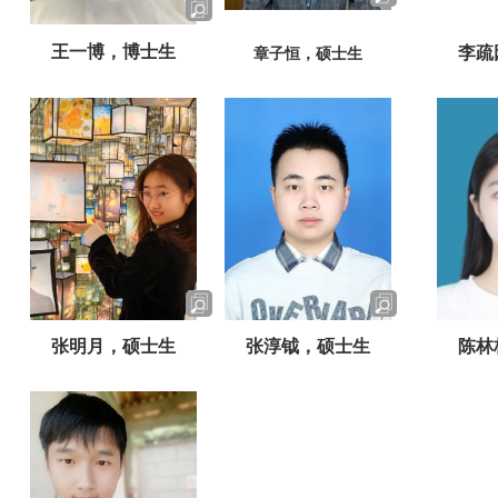
王一博，博士生
李疏
章子恒，硕士生
张明月，硕士生
张淳钺，硕士生
陈林