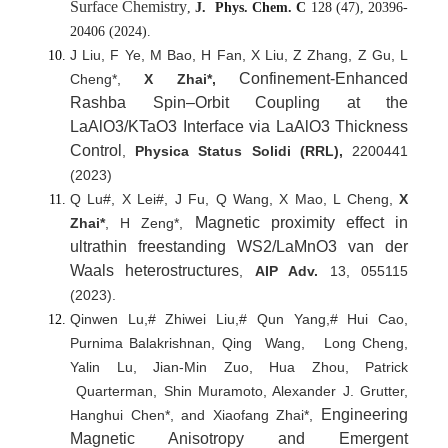
Surface Chemistry
,
J. Phys. Chem. C
128 (47), 20396-
20406 (2024).
J Liu, F Ye, M Bao, H Fan, X Liu, Z Zhang, Z Gu, L
Confinement
‐Enhanced
Cheng*,
X Zhai*,
Rashba Spin
–Orbit Coupling at the
LaAlO3/KTaO3 Interface via LaAlO3 Thickness
Control
,
Physica Status Solidi (RRL),
2200441
(2023)
Q Lu#, X Lei#, J Fu, Q Wang, X Mao, L Cheng,
X
Magnetic proximity effect in
Zhai*
, H Zeng*,
ultrathin freestanding WS2/LaMnO3 van der
Waals heterostructures
,
AIP Adv.
13, 055115
(2023).
Qinwen Lu,# Zhiwei Liu,# Qun Yang,# Hui Cao,
Purnima Balakrishnan, Qing Wang, Long Cheng,
Yalin Lu, Jian-Min Zuo, Hua Zhou, Patrick
Quarterman, Shin Muramoto, Alexander J. Grutter,
Engineering
Hanghui Chen*, and Xiaofang Zhai*,
Magnetic Anisotropy and Emergent