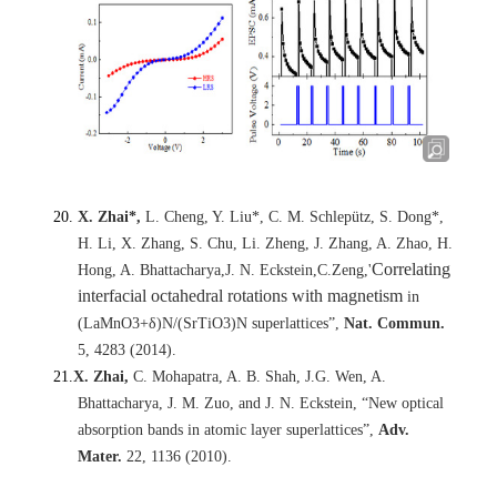
X. Zhai*,
L. Cheng, Y. Liu*, C. M. Schlepu
tz, S. Dong*,
H. Li, X. Zhang, S. Chu, Li. Zheng, J. Zhang, A.
Zhao,
H.
Correlating
Hong, A. Bhattacharya,J. N. Eckstein,C.Zeng,
'
interfacial octahedral rotations with magnetism
in
(LaMnO3+δ)N/(SrTiO3)N superlattices”,
Nat. Commun.
5, 4283 (2014).
X. Zhai,
C. Mohapatra, A. B. Shah, J.G. Wen, A.
Bhattacharya, J. M. Zuo, and J. N. Eckstein, “New optical
absorption bands in atomic layer superlattices”,
Adv.
Mater.
22, 1136 (2010).