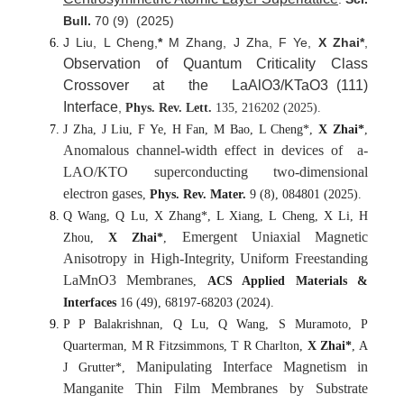
Bull.
70 (9) (2025)
J Liu, L Cheng,
*
M Zhang, J Zha, F Ye,
X Zhai*
,
Observation of Quantum Criticality Class
Crossover at the LaAlO3/KTaO3
(111)
Interface
,
Phys. Rev. Lett.
135, 216202 (2025).
J Zha, J Liu, F Ye, H Fan, M Bao, L Cheng*,
X Zhai*
,
Anomalous channel-width effect in devices of a-
LAO/KTO superconducting two-dimensional
electron gases
,
Phys. Rev. Mater.
9 (8), 084801 (2025).
Q Wang, Q Lu, X Zhang*, L Xiang, L Cheng, X Li, H
Emergent Uniaxial Magnetic
Zhou,
X Zhai*
,
Anisotropy in High-Integrity, Uniform Freestanding
LaMnO3 Membranes
,
ACS Applied Materials &
Interfaces
16 (49), 68197-68203 (2024).
P P Balakrishnan, Q Lu, Q Wang, S Muramoto, P
Quarterman, M R Fitzsimmons, T R Charlton,
X Zhai*
, A
Manipulating Interface Magnetism in
J Grutter*,
Manganite Thin Film Membranes by Substrate