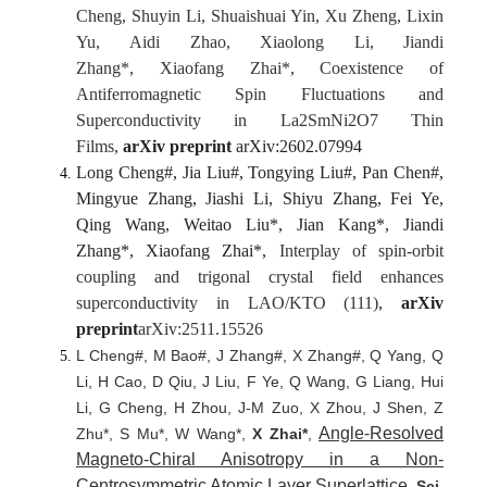
Cheng
,
Shuyin Li
,
Shuaishuai Yin
,
Xu Zheng
,
Lixin
Yu
,
Aidi Zhao
,
Xiaolong Li
,
Jiandi
Zhang*
,
Xiaofang Zhai*
,
Coexistence of
Antiferromagnetic Spin Fluctuations and
Superconductivity in La2SmNi2O7 Thin
Films
,
arXiv preprint
arXiv:2602.07994
Long Cheng#, Jia Liu#, Tongying Liu#, Pan Chen#,
Mingyue Zhang, Jiashi Li, Shiyu Zhang, Fei Ye,
Qing Wang, Weitao Liu*, Jian Kang*, Jiandi
Zhang*, Xiaofang Zhai*,
Interplay of spin-orbit
coupling and trigonal crystal field enhances
superconductivity in LAO/KTO (111)
,
arXiv
preprint
arXiv:2511.15526
L Cheng#, M Bao#, J Zhang#, X Zhang#, Q Yang, Q
Li, H Cao, D Qiu, J Liu, F Ye, Q Wang, G Liang, Hui
Li, G Cheng, H Zhou, J-M Zuo, X Zhou, J Shen, Z
Angle-Resolved
Zhu*, S Mu*, W Wang*,
X Zhai*
,
Magneto-Chiral Anisotropy in a Non-
Centrosymmetric Atomic Layer Superlattice
.
Sci.