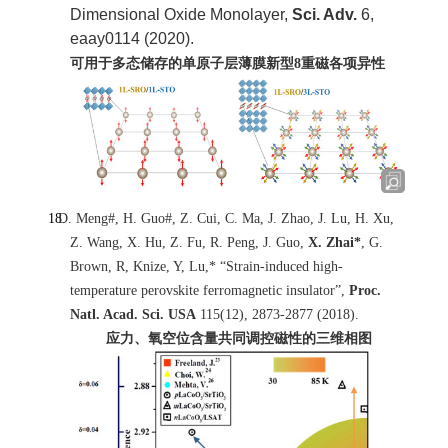
Dimensional Oxide Monolayer,
Sci. Adv.
6,
eaay0114 (2020).
可用于多态储存的单原子层薄膜新型8重磁各项异性
D. Meng#, H. Guo#, Z. Cui, C. Ma, J. Zhao, J. Lu, H. Xu,
Z. Wang, X. Hu, Z. Fu, R. Peng, J. Guo,
X. Zhai*
, G.
Brown, R, Knize, Y, Lu,* “Strain-induced high-
temperature perovskite ferromagnetic insulator”,
Proc.
Natl. Acad. Sci. USA
115(12), 2873-2877 (2018).
应力、氧空位含量共同调控磁性的三维相图