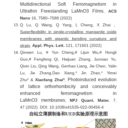
Multidirectional Soft Ferromagnetism in
Ultrathin Freestanding LaMnO3 Films
,
ACS
Nano
16, 7580
–
7588 (2022)
Q Lu, Q Wang, Q Yang, L Cheng, X Zhai，
Superflexibility in single-crystalline manganite oxide
membranes with gigantic bending curvature and
strain
,
Appl. Phys. Lett.
121, 171601 (2022)
Qinwen Lu, # Yun Cheng,# Lijun Wu,# Hongli
Guo,# Fengfeng Qi, Haijuan Zhang, Junxiao Yu,
Qixin Liu, Qing Wang, Genhao Liang, Jie Chen, Yalin
Lu, Jie Zhang,Dao Xiang,* Jin Zhao,* Yimei
Photoinduced evolution
Zhu* &
Xiaofang Zhai*
,
of lattice orthorhombicity and conceivably
enhanced ferromagnetism in
LaMnO3 membranes
,
NPJ Quant. Mater.
7,
47
(2022).
DOI: 10.1038/s41535-022-00456-4
自站立薄膜
制备和
UED
实验原理示意图