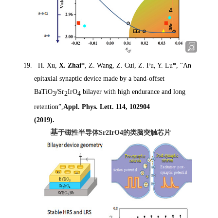
H. Xu,
X
. Zhai*
,
Z. Wang, Z. Cui, Z. Fu, Y. Lu*, “An
epitaxial synaptic device made by a band-offset
BaTiO
/Sr
IrO
bilayer with high endurance and long
3
2
4
retention”,
Appl. Phys. Lett.
114, 102904
(2019).
基
于磁性半导体Sr2IrO4的类脑突触芯片