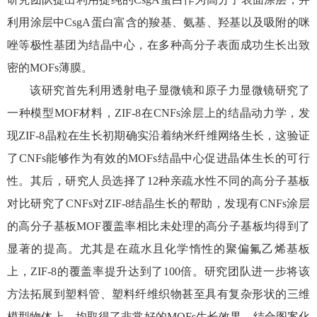
利用涂层中CsgA蛋白富含的羧基、氨基、羟基以及吸附的咪
唑等极性基团为结晶中心，在多种高分子表面成功生长出致
密的MOFs薄膜。
该研究首先利用透射电子显微镜和原子力显微镜研究了
一种模型MOF材料，ZIF-8在CNFs涂层上的结晶动力学，发
现ZIF-8晶粒在生长初期确实沿着纳米纤维网络生长，这验证
了CNFs能够作为有效的MOFs结晶中心促进晶体生长的可行
性。其后，研究人员选择了12种亲疏水性不同的高分子基板
对比研究了CNFs对ZIF-8结晶生长的帮助，发现有CNFs涂层
的高分子基板MOF覆盖率相比未处理的高分子基板均得到了
显著的提高。尤其是在疏水且化学惰性的聚偏氟乙烯基板
上，ZIF-8的覆盖率提升达到了100倍。研究团队进一步将该
方法拓展到塑料管、塑料纤维织物甚至具有复杂形状的三维
模型物体上，均取得了非常好的MOFs生长效果。结合图案化