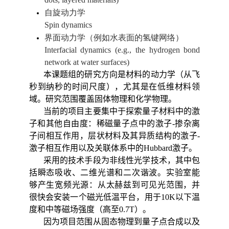
自旋动力学
Spin dynamics
界面动力学（例如水表面的氢键网络）
Interfacial dynamics (e.g., the hydrogen bond
network at water surfaces)
本课题组的研究方向是材料的动力学（从飞
秒到纳秒的时间尺度），尤其是在低维材料领
域。研究范围覆盖固体物理和化学物理。
当前的项目主要集中于探索量子材料中的激
子和其他自由度：稀磁量子点中的激子
-
掺杂离
子间相互作用，层状材料及其异质结构的激子
-
激子相互作用以及关联体系中的
Hubbard
激子。
采用的技术手段为非线性光学技术，其中包
括瞬态吸收、二维光谱和二次谐波。实验室能
够产生宽频光源：从太赫兹到可见光范围，并
很快会安装一个磁光低温平台，用于
10
K
以下温
度和中等磁场强度（高至
0.
7T
）。
因为项目范围从固态物理到量子点合成以及