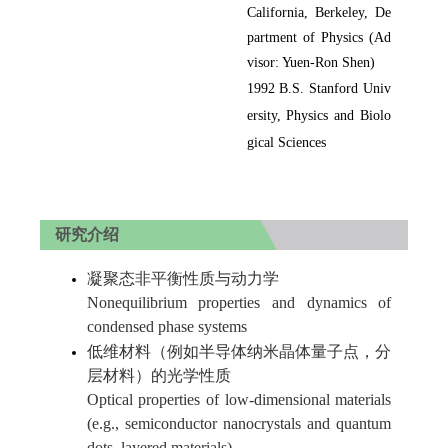
California, Berkeley, De
partment of Physics (Ad
visor: Yuen-Ron Shen)
1992 B.S. Stanford Univ
ersity, Physics and Biolo
gical Sciences
研究介绍
凝聚态非平衡性质与动力学
Nonequilibrium properties and dynamics of
condensed phase systems
低维材料（例如半导体纳米晶体量子点，分
层材料）的光学性质
Optical properties of low-dimensional materials
(e.g., semiconductor nanocrystals and quantum
dots, layered materials)