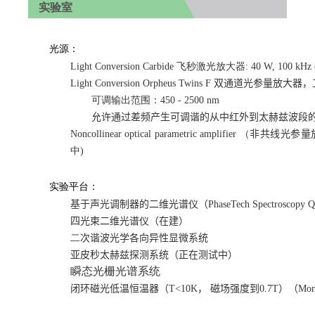
实验室
光源：
Light Conversion Carbide 飞秒激光放大器: 40 W, 100 kHz 
Light Conversion Orpheus Twins F
双通道光参量放大器，
可调输出范围：450 - 2500 nm
允许通过差频产生可调谐的从中红外到太赫兹波段
Noncollinear optical parametric amplifier （
非共线光参量
中)
实验平台：
基于声光调制器的二维光谱仪（
PhaseTech Spectroscopy 
四光束二维光谱仪（在建）
二
次谐波光学各向异性显微系统
亚皮秒太赫兹探测系统
（
正在测试中
）
瞬态光栅光谱系统
闭环磁光低温恒温器
（
T
<
10
K
，
磁场强度到
0
.
7
T
）（Monta