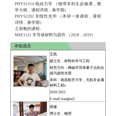
PHYS1314 电动力学 （物理本科生必修课，
教
学大纲
，
课程详情
，春学期）
PHYS2202 非线性光学 （本研一体课程，
课程
详情
，春学期）
之前教的课程:
MSE1511 半导体材料与器件 （2018，2019）
本组成员
王凯
硕士生，材料科学与工程
研究方向：稀磁半导体量子点的合
成与超快光谱
本科：南昌航空大学，无机非金属
材料工程a
2018-2022
E-mail:wangkai2
焉修
博士生，物理