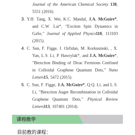
Journal of the American Chemical Society
138
,
5551 (2016)
.
Y.H. Tang, X. Wei, K.C. Mandal,
J.A. McGuire*
,
and C.W. Lai*, “Exciton Spin Dynamics in
GaSe,”
Journal of Applied Physics
118
, 113103
(2015).
C. Sun, F. Figge, I. Ozfidan, M. Korkusinski, , X.
Yan, L.S. Li, P. Hawrylak*, and
J.A. McGuire
*,
“Biexciton Binding of Dirac Fermions Confined
in Colloidal Graphene Quantum Dots,”
Nano
Letters
15
, 5472 (2015)
.
C. Sun, F. Figge,
J.A. McGuire*
, Q.Q. Li, and L.S.
Li, “Biexciton Auger Recombination in Colloidal
Graphene Quantum Dots,”
Physical Review
Letters
113
, 107401 (2014).
课程教学
目前教的课程：