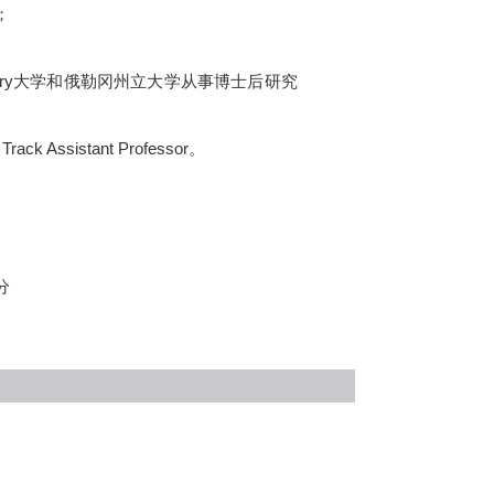
坡国立大学从事博士后研究；
ory大学和俄勒冈州立大学从事博士后研究
；
sistant Professor。
分