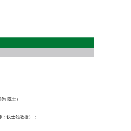
士学位（导师：侯洵 院士）;
博士学位（导师：钱士雄教授）；