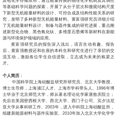
及电化学存储应用，通过能量转换的物理化学机制及其调控
等基础科学问题的探索，开展了从分子层次和微观结构尺度
下新型无机能量材料的设计、可控合成及结构性能关系的研
究，发明了多种新型无机能量材料。黄富强研究员详细介绍
了无机能量材料设计、制备与器件集成的研究进展，重点阐
述新型化合物、黑色氧化钛、多维度石墨烯等新材料在新能
源与环境保护领域的应用。
黄富强研究员的报告深入浅出，语言生动有趣。报告
后，黄富强教授还和在座的本科生和研究生进行了亲切的交
流互动，激励各位学生自信进取，立志成为未来的栋梁之
才。
个人简历
：
中国科学院上海硅酸盐研究所研究员、北京大学教授、
博士生导师，上海浦江人才、上海市学科带头人。
1996
年博
士毕业于北京师范大学，师从著名理论化学家唐敖庆院士；
先后在美国密西根大学、西北大学、西门子公司、宾夕法尼
亚大学从事科研工作。
2003
年，
进入中科院上海硅酸盐所，
组建新能源材料与器件实验室。
2010
年加入北京大学化学学