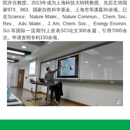
院并任教授。
2013
年成为上海科技大特聘教授。先后主持国
家
973
、
863
、国家自然科学基金、上海市等课题
30
余项。已
在
Science
、
Nature Mater.
、
Nature Commun.
、
Chem. Soc.
Rev.
、
Adv. Mater.
、
J. Am. Chem. Soc.
、
Energy Environ.
Sci.
等国际一流期刊上发表
SCI
论文
300
余篇，引用
7000
余
次。申请发明专利
150
余项。